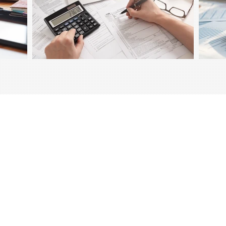
74 55 35 95
BE0553890982
© 2026
-
Privacy policy