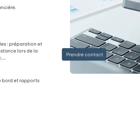
ancière.
es : préparation et
stance lors de la
Prendre contact
x,…
 bord et rapports