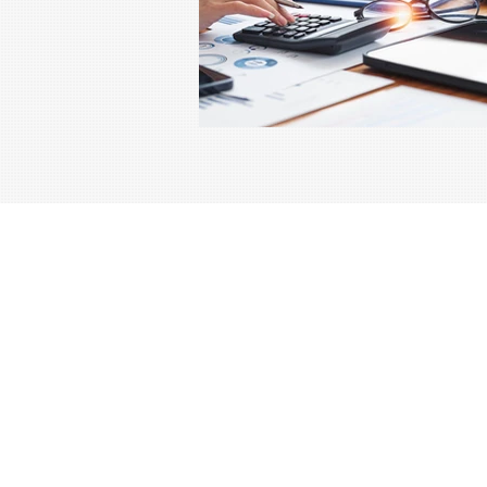
Contact
info@finexis.be
04